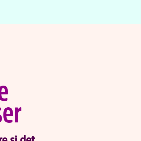
e
ser
e si det
,