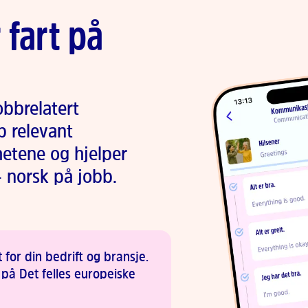
 fart på
obbrelatert
 relevant
hetene og hjelper
 norsk på jobb.
t for din bedrift og bransje.
 på Det felles europeiske