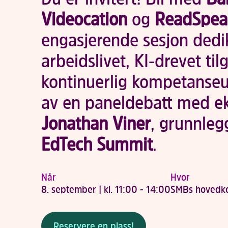
Videocation
og
ReadSpea
engasjerende sesjon dedike
arbeidslivet, KI-drevet til
kontinuerlig kompetanseut
av en paneldebatt med ek
Jonathan Viner
, grunnleg
EdTech Summit
.
Når
Hvor
8. september | kl. 11:00 - 14:00
SMBs hovedko
Reservere en plass!