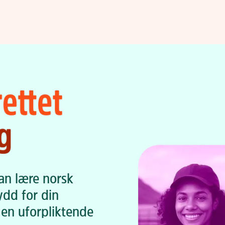
kan lære norsk
dd for din
 en uforpliktende