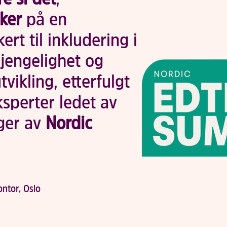
ker
på en
rt til inkludering i
gjengelighet og
vikling, etterfulgt
sperter ledet av
ger av
Nordic
ntor, Oslo