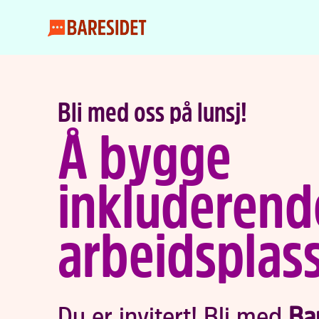
Bli med oss på lunsj!
Å bygge
inkluderend
arbeidsplas
Du er invitert! Bli med
Bar